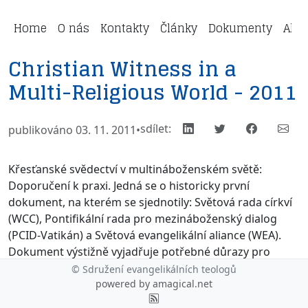
Home
O nás
Kontakty
Články
Dokumenty
Aktu
Christian Witness in a
Multi-Religious World - 2011
sdílet:
publikováno 03. 11. 2011
•
Křesťanské svědectví v multináboženském světě:
Doporučení k praxi. Jedná se o historicky první
dokument, na kterém se sjednotily: Světová rada církví
(WCC), Pontifikální rada pro mezináboženský dialog
(PCID-Vatikán) a Světová evangelikální aliance (WEA).
Dokument výstižně vyjadřuje potřebné důrazy pro
vydávání křesťanslkého svědectví v sučasném světě.
© Sdružení evangelikálních teologů
powered by
amagical.net