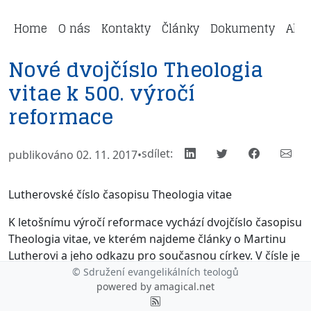
Home
O nás
Kontakty
Články
Dokumenty
Aktu
Nové dvojčíslo Theologia
vitae k 500. výročí
reformace
sdílet:
publikováno 02. 11. 2017
•
Lutherovské číslo časopisu Theologia vitae
K letošnímu výročí reformace vychází dvojčíslo časopisu
Theologia vitae, ve kterém najdeme články o Martinu
Lutherovi a jeho odkazu pro současnou církev. V čísle je
otištěn první český autorizovaný překlad 95 tezí Martina
© Sdružení evangelikálních teologů
powered by
amagical.net
Luthera do češtiny od Jany Nechutové. Zásadními články
přispěli Jaroslav Vokoun, Ondřej Macek a David Beňa.