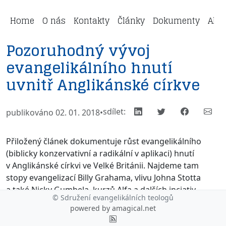
Home
O nás
Kontakty
Články
Dokumenty
Aktu
Pozoruhodný vývoj
evangelikálního hnutí
uvnitř Anglikánské církve
sdílet:
publikováno 02. 01. 2018
•
Přiložený článek dokumentuje růst evangelikálního
(biblicky konzervativní a radikální v aplikaci) hnutí
v Anglikánské církvi ve Velké Británii. Najdeme tam
stopy evangelizací Billy Grahama, vlivu Johna Stotta
a také Nicky Gumbela, kurzů Alfa a dalších inciativ.
© Sdružení evangelikálních teologů
powered by
amagical.net