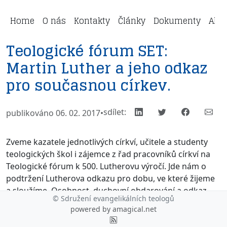
Home
O nás
Kontakty
Články
Dokumenty
Aktu
Teologické fórum SET:
Martin Luther a jeho odkaz
pro současnou církev.
sdílet:
publikováno 06. 02. 2017
•
Zveme kazatele jednotlivých církví, učitele a studenty
teologických škol i zájemce z řad pracovníků církví na
Teologické fórum k 500. Lutherovu výročí. Jde nám o
podtržení Lutherova odkazu pro dobu, ve které žijeme
a sloužíme. Osobnost, duchovní obdarování a odkaz
© Sdružení evangelikálních teologů
Martina Luthera obsahují mnoho inspirace
powered by
amagical.net
a potřebných podnětů pro Kristovu církev dnešní doby.