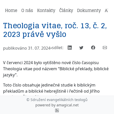
Home
O nás
Kontakty
Články
Dokumenty
Aktu
Theologia vitae, roč. 13, č. 2,
2023 právě vyšlo
sdílet:
publikováno 31. 07. 2024
•
V červenci 2024 bylo vytištěno nové číslo časopisu
Theologia vitae pod názvem “Biblické překlady, biblické
jazyky”.
Toto číslo obsahuje jedinečné studie k biblickým
překladům a biblické hebrejštině i řečtině od Jiřího
Hedánka. Číst můžeme také studii o teologu
© Sdružení evangelikálních teologů
a překladateli Bible prof. J. B. Součkovi. Pozoruhodným
powered by
amagical.net
je příspěvek Jiřího Drejnara, jednoho z překladatelů